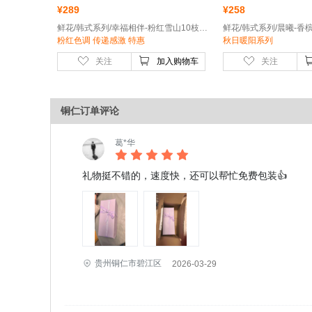
¥
289
¥
258
鲜花/韩式系列/幸福相伴-粉红雪山10枝，粉康乃馨9枝，粉色大绣球1枝，粉色风铃花5朵
粉红色调 传递感激 特惠
秋日暖阳系列
关注
加入购物车
关注
铜仁订单评论
葛*华
礼物挺不错的，速度快，还可以帮忙免费包装👍
贵州铜仁市碧江区
2026-03-29