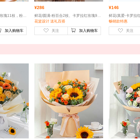
¥
286
¥
146
鲜花/一心一意-卡罗拉红玫瑰11枝，粉色勿忘我0.3扎
鲜花/圆满-粉百合2枝、卡罗拉红玫瑰9枝、红色康乃馨15枝
花篮设计 送礼百搭
畅销款特惠
加入购物车
关注
加入购物车
关注