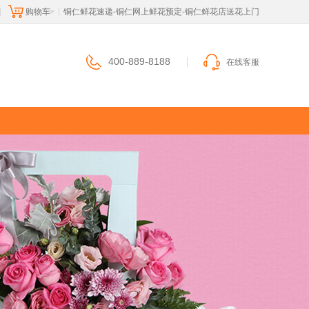
购物车
 铜仁鲜花速递-铜仁网上鲜花预定-铜仁鲜花店送花上门
|
|
400-889-8188
在线客服