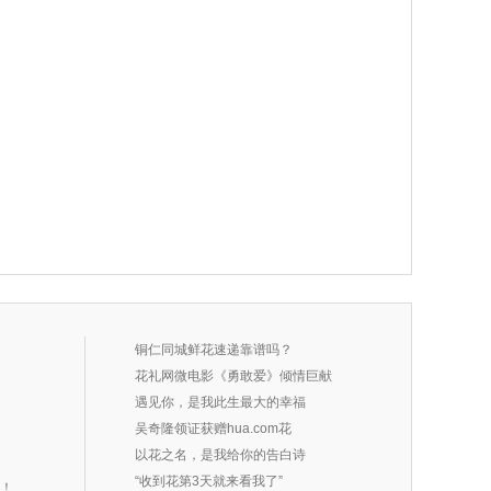
铜仁同城鲜花速递靠谱吗？
花礼网微电影《勇敢爱》倾情巨献
遇见你，是我此生最大的幸福
吴奇隆领证获赠hua.com花
以花之名，是我给你的告白诗
“收到花第3天就来看我了”
吧！