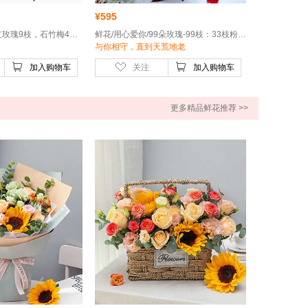
¥
595
鲜花/真爱-卡罗拉红玫瑰9枝，石竹梅4枝，栀子叶0.5扎
鲜花/用心爱你/99朵玫瑰-99枝：33枝粉玫瑰＋66枝卡罗拉红玫瑰
与你相守，直到天荒地老
加入购物车
关注
加入购物车
更多精品鲜花推荐 >>