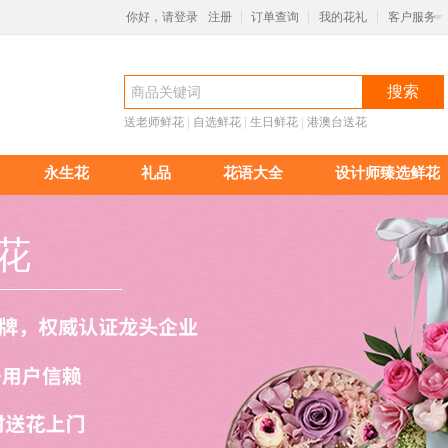
你好，请登录
注册
订单查询
我的花礼
客户服务
|
|
|
搜索
送老师鲜花
 |
自选鲜花
 |
生日鲜花
 |
港澳台送花
永生花
礼品
花语大全
设计师臻选鲜花
花