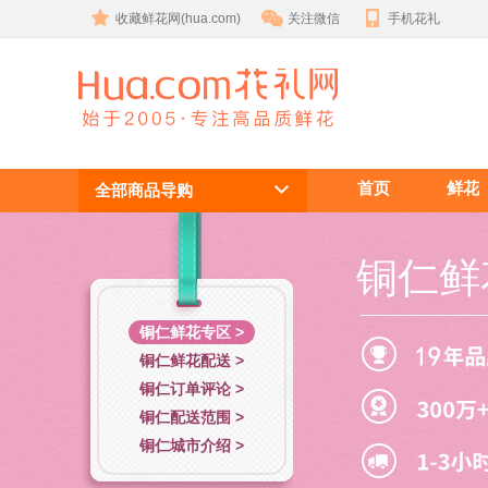
收藏鲜花网(hua.com)
关注微信
手机花礼
铜仁鲜花
首页
鲜花
全部商品导购
铜仁鲜
铜仁鲜花专区 >
铜仁鲜花配送 >
铜仁订单评论 >
铜仁配送范围 >
铜仁城市介绍 >