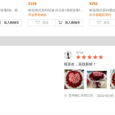
¥
159
¥
252
鲜花/韩式系列/晨曦-香槟玫瑰4枝、橙色辉煌玫瑰7枝、迷你向日葵2枝
鲜花/韩式系列/绽放-向日葵+香槟玫瑰+多头玫瑰
毕业季热销款
向日葵暖阳系列
加入购物车
关注
加入购物车
关注
Vi*ce
很喜欢，花很新鲜！
贵州铜仁市碧江区
2022-03-05