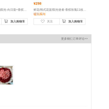
¥
298
鲜花/韩式系列/爱如阳光-向日葵+香槟玫瑰+多头玫瑰
鲜花/韩式花篮/阳光使者-香槟玫瑰11枝、向日葵2枝、香槟色洋桔梗3枝、橙色多头玫瑰2枝、尤加利叶5枝
暖阳系列
加入购物车
关注
加入购物车
更多铜仁订单评论>>