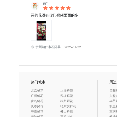
白*
买的花没有你们视频里面的多
贵州铜仁市石阡县
2025-11-22
热门城市
周边
 北京鲜花
 上海鲜花
 贵阳
 广州鲜花
 深圳鲜花
 六
 青岛鲜花
 福州鲜花
 毕节
 长春鲜花
 哈尔滨鲜花
 凯里
 济南鲜花
 佛山鲜花
 重庆
 宁波鲜花
更多城市
 长沙